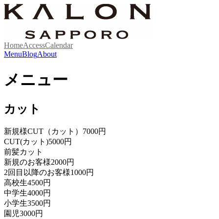
Home
Access
Calendar
Menu
Blog
About
メニュー
カット
新規様CUT（カット）
7000円
CUT(カット)
5000円
前髪カット
新規のお客様
2000円
2回目以降のお客様
1000円
高校生
4500円
中学生
4000円
小学生
3500円
園児
3000円